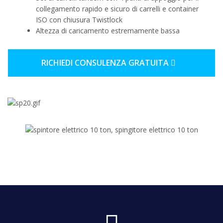
collegamento rapido e sicuro di carrelli e container
ISO con chiusura Twistlock
Altezza di caricamento estremamente bassa
RICHIEDI CONSULENZA GRATUITA
f
a