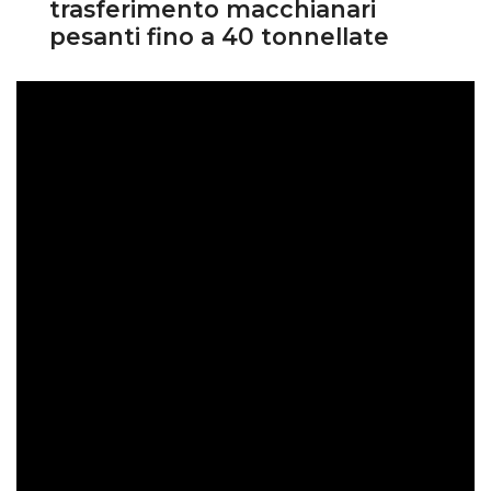
trasferimento macchianari
r
pesanti fino a 40 tonnellate
t
e
r
s