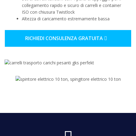
collegamento rapido e sicuro di carrelli e container
ISO con chiusura Twistlock
Altezza di caricamento estremamente bassa
RICHIEDI CONSULENZA GRATUITA
f
a