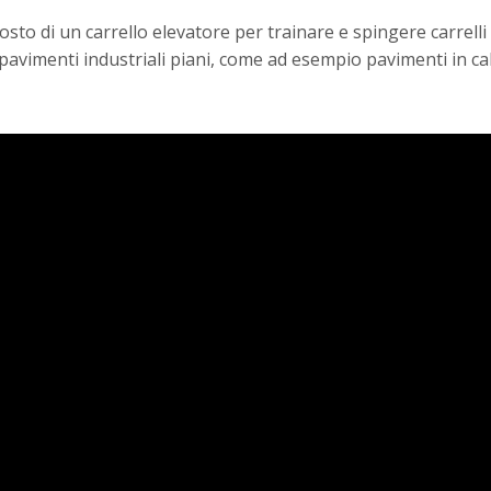
posto di un carrello elevatore per trainare e spingere carrel
 pavimenti industriali piani, come ad esempio pavimenti in ca