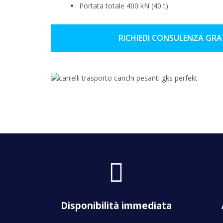
Portata totale 400 kN (40 t)
RICHIEDI CONSULENZA GR
f
a
s
f
a
Disponibilità immediata
-
c