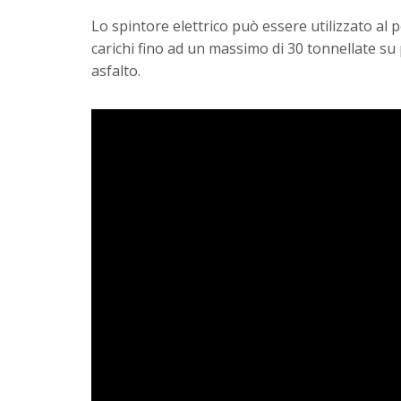
Lo spintore elettrico può essere utilizzato al 
carichi fino ad un massimo di 30 tonnellate su
asfalto.