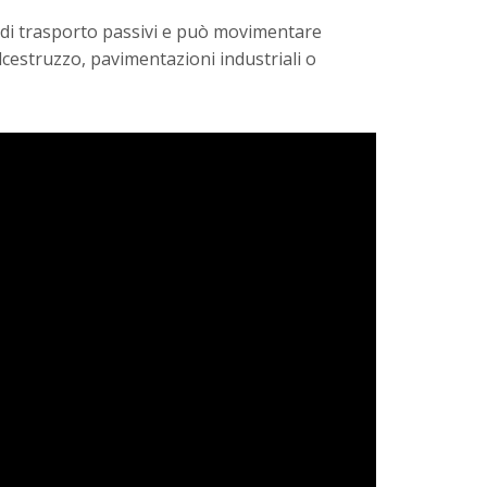
li di trasporto passivi e può movimentare
lcestruzzo, pavimentazioni industriali o