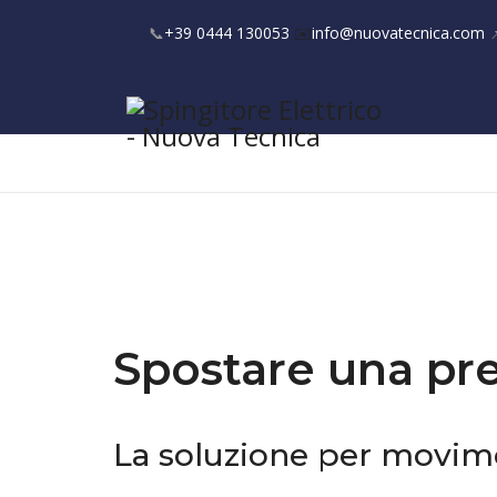
📞
+39 0444 130053
✉️
info@nuovatecnica.com

Spostare una pre
La soluzione per movime