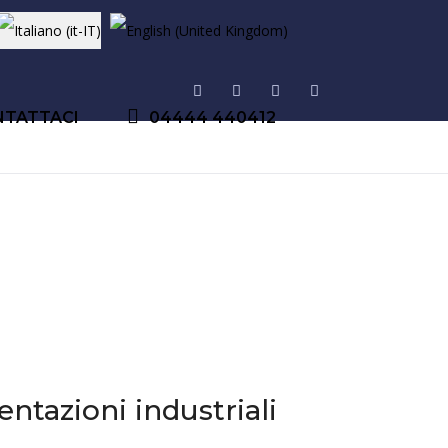
Seleziona la tua lingua
NTATTACI
04444 440412
ntazioni industriali