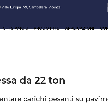

Viale Europa 7/9, Gambellara, Vicenza
CHI SIAMO
PRODOTTI
APPLICAZIONI
CO
ssa da 22 ton
ntare carichi pesanti su pavime