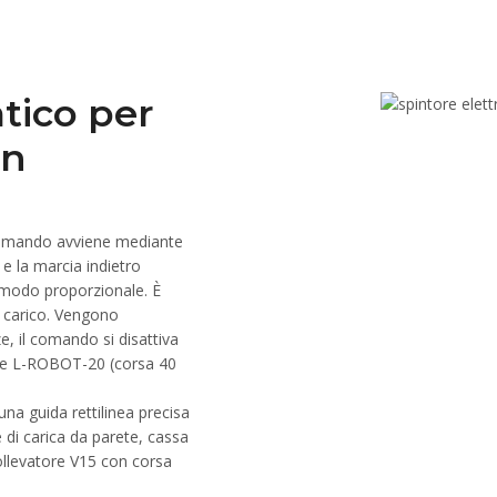
tico per
on
ocomando avviene mediante
 e la marcia indietro
n modo proporzionale. È
o carico. Vengono
ze, il comando si disattiva
nte L-ROBOT-20 (corsa 40
na guida rettilinea precisa
e di carica da parete, cassa
 sollevatore V15 con corsa