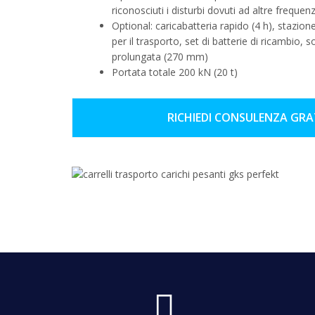
riconosciuti i disturbi dovuti ad altre frequen
Optional: caricabatteria rapido (4 h), stazion
per il trasporto, set di batterie di ricambio,
prolungata (270 mm)
Portata totale 200 kN (20 t)
RICHIEDI CONSULENZA GR
f
a
s