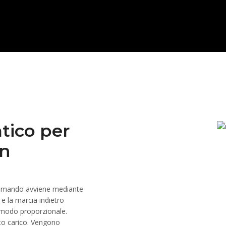
tico per
on
ocomando avviene mediante
 e la marcia indietro
n modo proporzionale.
tto carico. Vengono