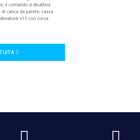
ze, il comando si disattiva
e di carica da parete, cassa
 sollevatore V15 con corsa
ATUITA
f
f
a
a
b
s