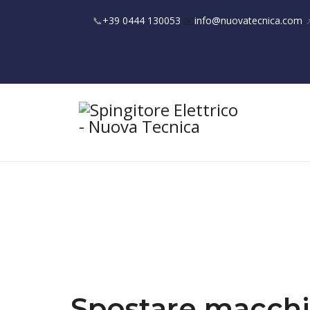
📞
+39 0444 130053
✉️
info@nuovatecnica.com

Spostare macchin