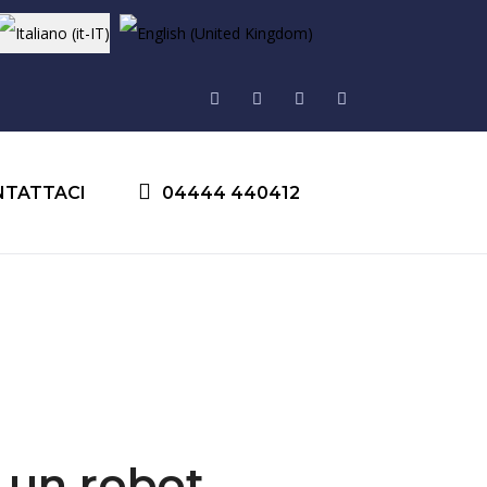
Seleziona la tua lingua
NTATTACI
04444 440412
 un robot