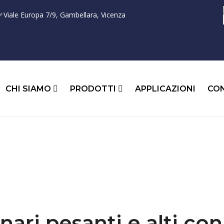

Viale Europa 7/9, Gambellara, Vicenza
CHI SIAMO
PRODOTTI
APPLICAZIONI
CO
ari pesanti e alti con